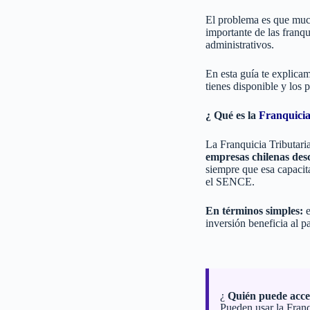
El problema es que much
importante de las franqu
administrativos.
En esta guía te explic
tienes disponible y los 
¿ Qué es la
Franquici
La Franquicia Tributa
empresas chilenas desc
siempre que esa capaci
el SENCE.
En términos simples:
e
inversión beneficia al p
¿
Quién puede acc
Pueden usar la Fran