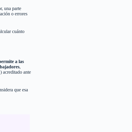
r, una parte
ación o errores
lcular cuánto
permite a las
abajadores
,
 acreditado ante
onsidera que esa