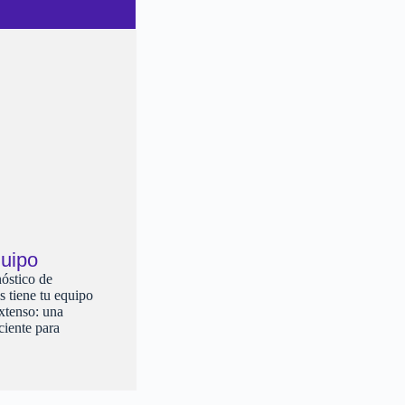
quipo
nóstico de
s tiene tu equipo
extenso: una
ciente para