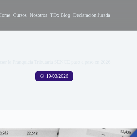
Home
Cursos
Nosotros
TDx Blog
Declaración Jurada
sar la Franquicia Tributaria SENCE paso a paso en 2026
19/03/2026