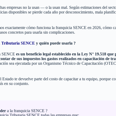
as empresas no la usan — o la usan mal. Según estimaciones del secto
icias disponibles se pierde cada año por desconocimiento, mala planific
amos exactamente cómo funciona la franquicia SENCE en 2026, cómo ca
pasos concretos para usarla sin complicaciones.
a Tributaria SENCE
y quién puede usarla ?
ria SENCE
es un beneficio legal establecido en la Ley N° 19.518 que 
ontar de sus impuestos los gastos realizados en capacitación de tr
tación sea ejecutada por un Organismo Técnico de Capacitación (OTEC)
l Estado te devuelve parte del costo de capacitar a tu equipo, porque c
aís en su conjunto.
eder
a la franquicia SENCE ?
quicia Tributaria SENCE todas las empresas que: