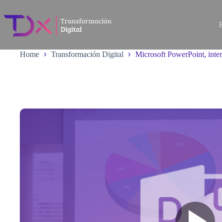
Skip
to
content
Home
Transformación Digital
Microsoft PowerPoint, int