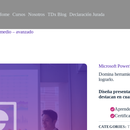
Home
Cursos
Nosotros
TDx Blog
Declaración Jurada
ermedio – avanzado
Microsoft PowerP
Domina herramie
lograrlo.
Diseña presenta
destacan en cua
Aprende 
Certific
CATEGORIES:
T